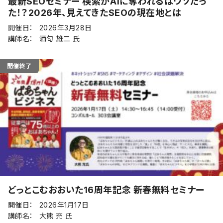
最新SEOセミナー 検索がAIに奪われるはウソだっ
た！？2026年、見えてきたSEOの現在地とは
開催日：
2026年3月28日
講師名：
酒匂 雄二 氏
開催終了
どっとこむおおいた16周年記念 新春無料セミナー
開催日：
2026年1月17日
講師名：
大熊 充 氏